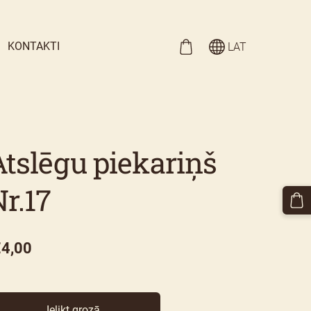
KONTAKTI
LAT
Atslēgu piekariņš
r.17
4,00
Ielikt grozā