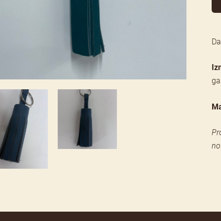
Da
Iz
ga
Ma
Pr
no