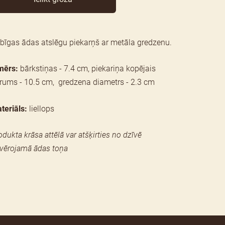
bīgas ādas atslēgu piekarņš ar metāla gredzenu.
mērs:
bārkstiņas - 7.4 cm, piekariņa kopējais
rums - 10.5 cm,
gredzena diametrs - 2.3 cm
teriāls:
liellops
odukta krāsa attēlā var atšķirties no dzīvē
vērojamā ādas toņa