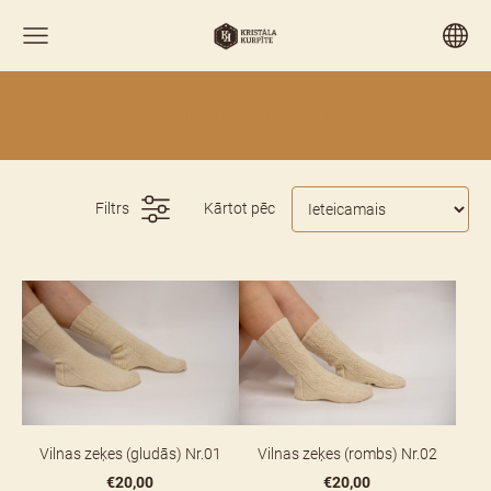
TAUTASTĒRPA DETAĻAS > ZEĶES
Filtrs
Kārtot pēc
Vilnas zeķes (gludās) Nr.01
Vilnas zeķes (rombs) Nr.02
€20,00
€20,00