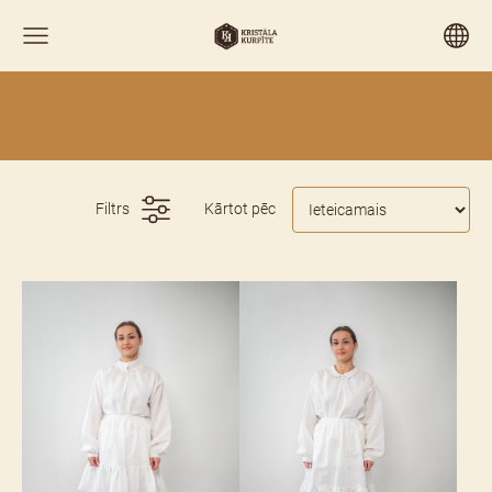
TAUTASTĒRPA DETAĻAS > APAKŠSVĀRKI
Filtrs
Kārtot pēc