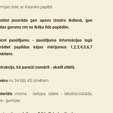
mijas zole, ar klasisko papēdi.
sūtot janorāda gan apavu izmērs ikdienā, gan
das garums cm no īkšķa līdz papēdim.
icot pasūtījumu - pasūtījuma informācijas logā
rādiet papildus kājas mērijumus 1,2,3,4,5,6,7
nktiem.
strukcija, kā pareizi nomērīt - skatīt attēlā.
mērs
no 34 līdz 43 izmēram
teriāls
virsma - liellops, odere - tekstils/cūkāda,
le - gumijas