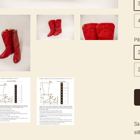
Pē
Sa
sl