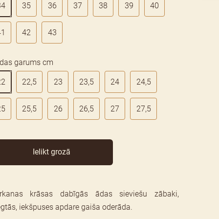
34
35
36
37
38
39
40
41
42
43
das garums cm
22
22,5
23
23,5
24
24,5
25
25,5
26
26,5
27
27,5
Ielikt grozā
rkanas krāsas dabīgās ādas sieviešu zābaki,
ēgtās, iekšpuses apdare gaiša oderāda.