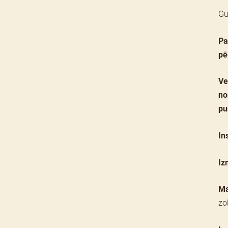
Gu
Pa
pē
Ve
no
pu
In
Iz
Ma
zo