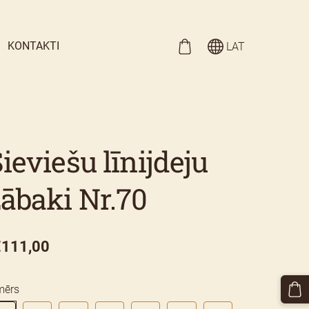
KONTAKTI
LAT
ieviešu līnijdeju
zābaki Nr.70
€111,00
mērs