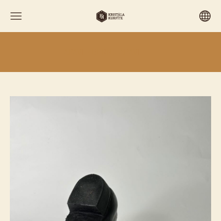
APAVI > BĒRNU APAVI