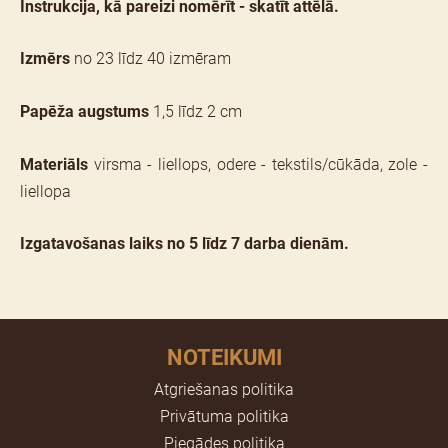
Instrukcija, kā pareizi nomērīt - skatīt attēlā.
Izmērs
no 23 līdz 40 izmēram
Papēža augstums
1,5 līdz 2 cm
Materiāls
virsma - liellops, odere - tekstils/cūkāda, zole -
liellopa
Izgatavošanas laiks no 5 līdz 7 darba dienām.
NOTEIKUMI
Atgriešanas politika
Privātuma politika
Piegādes politika