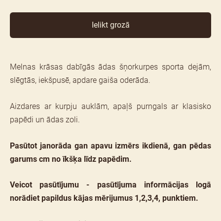
Ielikt grozā
Melnas krāsas dabīgās ādas šņorkurpes sporta dejām,
slēgtās, iekšpusē, apdare gaiša oderāda.
Aizdares ar kurpju auklām, apaļš purngals ar klasisko
papēdi un ādas zoli.
Pasūtot janorāda gan apavu izmērs ikdienā, gan pēdas
garums cm no īkšķa līdz papēdim.
Veicot pasūtījumu - pasūtījuma informācijas logā
norādiet papildus kājas mērijumus 1,2,3,4, punktiem.